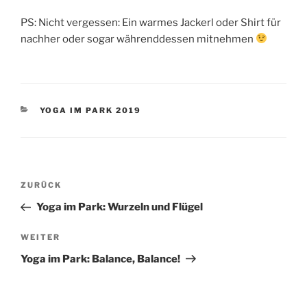
PS: Nicht vergessen: Ein warmes Jackerl oder Shirt für
nachher oder sogar währenddessen mitnehmen
KATEGORIEN
YOGA IM PARK 2019
Beitragsnavigation
Vorheriger
ZURÜCK
Beitrag
Yoga im Park: Wurzeln und Flügel
Nächster
WEITER
Beitrag
Yoga im Park: Balance, Balance!