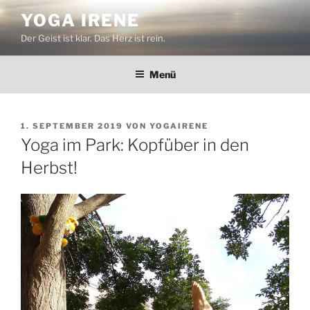
Zum
YOGA IRENE
Inhalt
Der Geist ist klar. Das Herz ist rein.
springen
Menü
VERÖFFENTLICHT
1. SEPTEMBER 2019
VON
YOGAIRENE
AM
Yoga im Park: Kopfüber in den
Herbst!