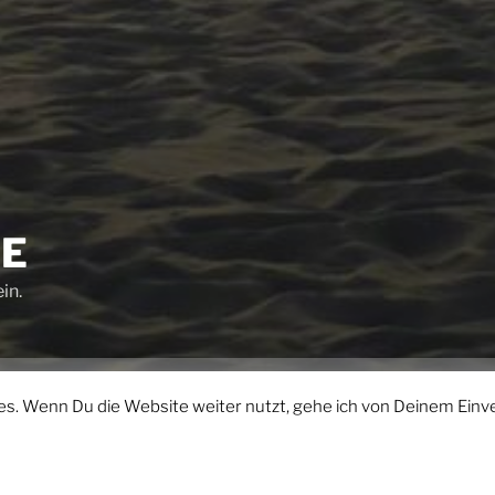
NE
ein.
Ladies
Yogareise
Specials
Yoga Individuell
Me
s. Wenn Du die Website weiter nutzt, gehe ich von Deinem Einv