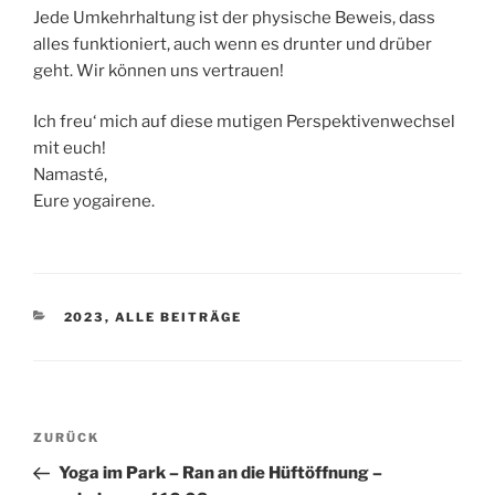
Jede Umkehrhaltung ist der physische Beweis, dass
alles funktioniert, auch wenn es drunter und drüber
geht. Wir können uns vertrauen!
Ich freu‘ mich auf diese mutigen Perspektivenwechsel
mit euch!
Namasté,
Eure yogairene.
KATEGORIEN
2023
,
ALLE BEITRÄGE
Beitragsnavigation
Vorheriger
ZURÜCK
Beitrag
Yoga im Park – Ran an die Hüftöffnung –