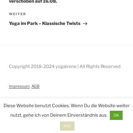
verschoben auf 16.08.
Nächster
WEITER
Beitrag
Yoga im Park – Klassische Twists
Copyright 2018-2024 yogairene | All Rights Reserved
Impressum
.
AGB
Diese Website benutzt Cookies. Wenn Du die Website weiter
nutzt, gehe ich von Deinem Einverständnis aus.
OK
Info