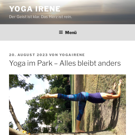
Zum
YOGA IRENE
Inhalt
Der Geist ist klar. Das Herz ist rein.
springen
Menü
VERÖFFENTLICHT
20. AUGUST 2023
VON
YOGAIRENE
AM
Yoga im Park – Alles bleibt anders