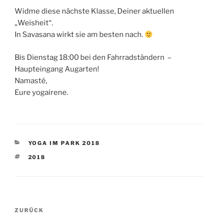
Widme diese nächste Klasse, Deiner aktuellen
„Weisheit“.
In Savasana wirkt sie am besten nach.
Bis Dienstag 18:00 bei den Fahrradständern –
Haupteingang Augarten!
Namasté,
Eure yogairene.
KATEGORIEN
YOGA IM PARK 2018
SCHLAGWÖRTER
2018
Beitragsnavigation
Vorheriger
ZURÜCK