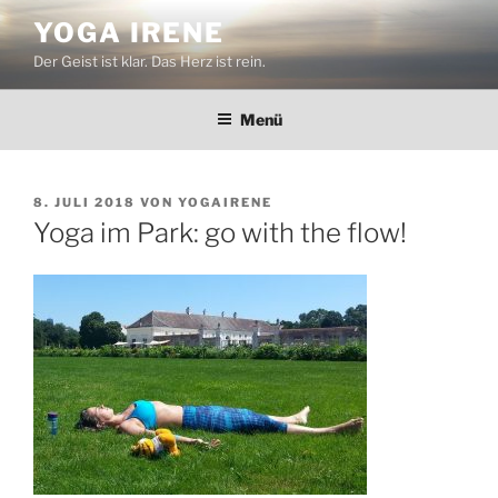
Zum
YOGA IRENE
Inhalt
Der Geist ist klar. Das Herz ist rein.
springen
Menü
VERÖFFENTLICHT
8. JULI 2018
VON
YOGAIRENE
AM
Yoga im Park: go with the flow!