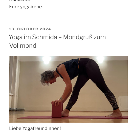
Eure yogairene.
VERÖFFENTLICHT
13. OKTOBER 2024
AM
Yoga im Schmida – Mondgruß zum
Vollmond
Liebe Yogafreundinnen!