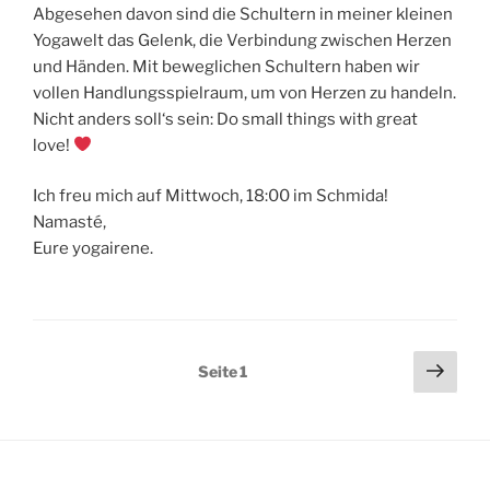
Abgesehen davon sind die Schultern in meiner kleinen
Yogawelt das Gelenk, die Verbindung zwischen Herzen
und Händen. Mit beweglichen Schultern haben wir
vollen Handlungsspielraum, um von Herzen zu handeln.
Nicht anders soll‘s sein: Do small things with great
love!
Ich freu mich auf Mittwoch, 18:00 im Schmida!
Namasté,
Eure yogairene.
Seitennummerierung
Näch
Seite
1
Seit
der
Beiträge