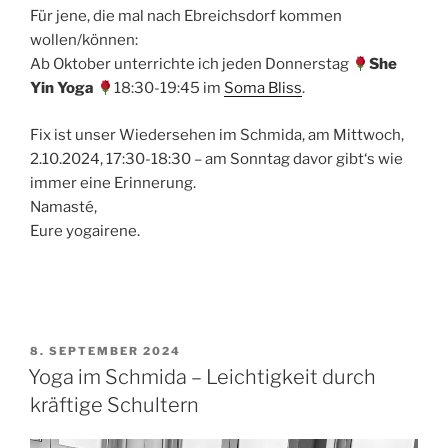
Für jene, die mal nach Ebreichsdorf kommen
wollen/können:
Ab Oktober unterrichte ich jeden Donnerstag
She
Yin Yoga
18:30-19:45 im
Soma Bliss
.
Fix ist unser Wiedersehen im Schmida, am Mittwoch,
2.10.2024, 17:30-18:30 – am Sonntag davor gibt‘s wie
immer eine Erinnerung.
Namasté,
Eure yogairene.
VERÖFFENTLICHT
8. SEPTEMBER 2024
AM
Yoga im Schmida – Leichtigkeit durch
kräftige Schultern