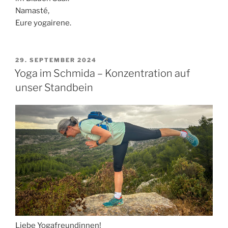
Namasté,
Eure yogairene.
VERÖFFENTLICHT
29. SEPTEMBER 2024
AM
Yoga im Schmida – Konzentration auf
unser Standbein
Liebe Yogafreundinnen!