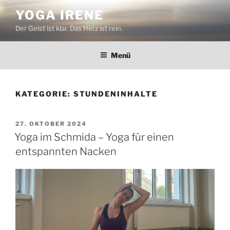
Zum
YOGA IRENE
Inhalt
Der Geist ist klar. Das Herz ist rein.
springen
Menü
KATEGORIE:
STUNDENINHALTE
VERÖFFENTLICHT
27. OKTOBER 2024
AM
Yoga im Schmida – Yoga für einen
entspannten Nacken