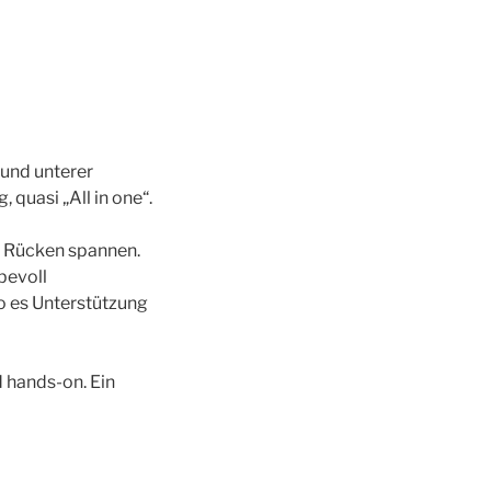
 und unterer
quasi „All in one“.
n Rücken spannen.
bevoll
o es Unterstützung
 hands-on. Ein