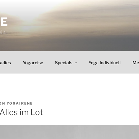
NE
ein.
Ladies
Yogareise
Specials
Yoga Individuell
Me
ON
YOGAIRENE
Alles im Lot