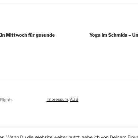
igation
Ein Mittwoch für gesunde
Yoga im Schmida – Un
Impressum
.
AGB
 Rights
s. Wenn Du die Website weiter nutzt, gehe ich von Deinem Einv