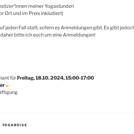
sitzer*innen meiner Yogastunden
r Ort und im Preis inkludiert)
uf jeden Fall statt, sofern es Anmeldungen gibt. Es gibt jedo
 daher bitte ich euch um eine Anmeldungen!
plant für
Freitag, 18.10. 2024, 15:00-17:00
er
äftigung
,
YOGAREISE