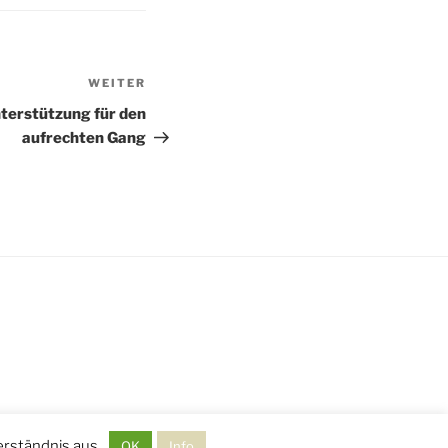
WEITER
Nächster
Beitrag
terstützung für den
aufrechten Gang
erständnis aus.
OK
Info