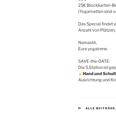
25€ Blockkarten-Be
(Yogamatten sind vo
Das Special findet a
Anzahl von Plätzen,
Namasté,
Eure yogairene.
SAVE-the-DATE:
Die 5.Station ist ge
Hand und Schult
Ausrichtung und Kr
KATEGORIEN
ALLE BEITRÄGE