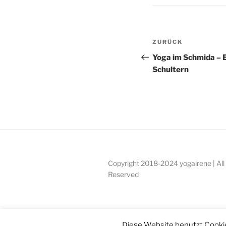
Beitragsnav
Vorheriger
ZURÜCK
Beitrag
Yoga im Schmida – 
Schultern
Copyright 2018-2024 yogairene | All
Reserved
Diese Website benutzt Cookie