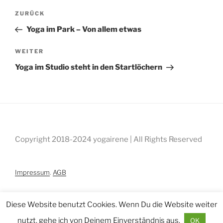
Beitragsnavigation
Vorheriger
ZURÜCK
Beitrag
Yoga im Park – Von allem etwas
Nächster
WEITER
Beitrag
Yoga im Studio steht in den Startlöchern
Copyright 2018-2024 yogairene | All Rights Reserved
Impressum
.
AGB
Diese Website benutzt Cookies. Wenn Du die Website weiter
nutzt, gehe ich von Deinem Einverständnis aus.
OK