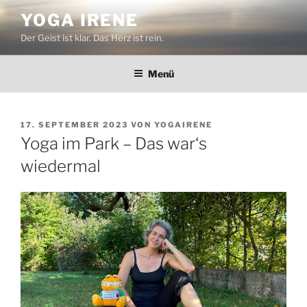
Zum
YOGA IRENE
Inhalt
Der Geist ist klar. Das Herz ist rein.
springen
Menü
VERÖFFENTLICHT
17. SEPTEMBER 2023
VON
YOGAIRENE
AM
Yoga im Park – Das war‘s
wiedermal