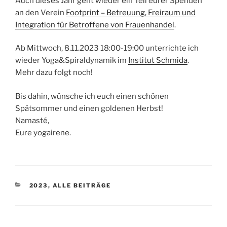
Auch dieses Jahr geht wieder ein Teil eurer Spenden
an den Verein
Footprint – Betreuung, Freiraum und
Integration für Betroffene von Frauenhandel
.
Ab Mittwoch, 8.11.2023 18:00-19:00 unterrichte ich
wieder Yoga&Spiraldynamik im
Institut Schmida
.
Mehr dazu folgt noch!
Bis dahin, wünsche ich euch einen schönen
Spätsommer und einen goldenen Herbst!
Namasté,
Eure yogairene.
KATEGORIEN
2023
,
ALLE BEITRÄGE