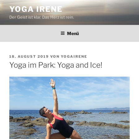
Zum
YOGA IRENE
Inhalt
Der Geist ist klar. Das Herz ist rein.
springen
Menü
VERÖFFENTLICHT
18. AUGUST 2019
VON
YOGAIRENE
AM
Yoga im Park: Yoga and Ice!