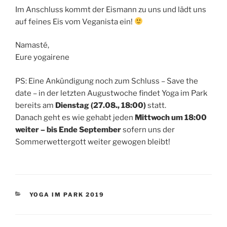
Im Anschluss kommt der Eismann zu uns und lädt uns
auf feines Eis vom Veganista ein!
Namasté,
Eure yogairene
PS: Eine Ankündigung noch zum Schluss – Save the
date – in der letzten Augustwoche findet Yoga im Park
bereits am
Dienstag (27.08., 18:00)
statt.
Danach geht es wie gehabt jeden
Mittwoch um 18:00
weiter – bis Ende September
sofern uns der
Sommerwettergott weiter gewogen bleibt!
KATEGORIEN
YOGA IM PARK 2019