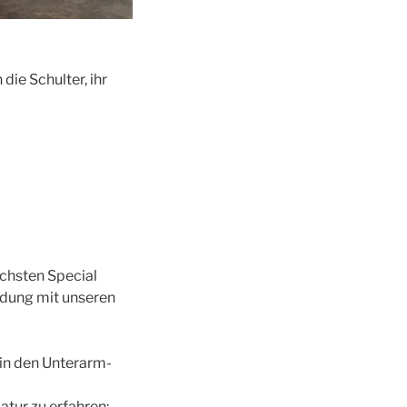
ie Schulter, ihr
ächsten Special
indung mit unseren
in den Unterarm-
tur zu erfahren: