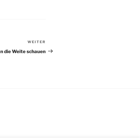
WEITER
Nächster
Beitrag
In die Weite schauen