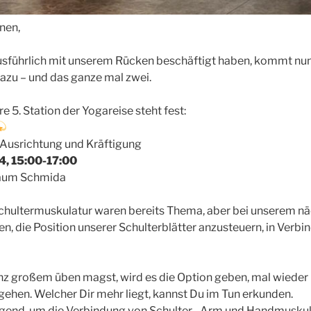
nen,
führlich mit unserem Rücken beschäftigt haben, kommt nun d
azu – und das ganze mal zwei.
 5. Station der Yogareise steht fest:
 Ausrichtung und Kräftigung
24, 15:00-17:00
Raum Schmida
Schultermuskulatur waren bereits Thema, aber bei unserem n
n, die Position unserer Schulterblätter anzusteuern, in Verb
nz großem üben magst, wird es die Option geben, mal wieder 
ehen. Welcher Dir mehr liegt, kannst Du im Tun erkunden.
gend, um die Verbindung von Schulter-, Arm und Handmuskula