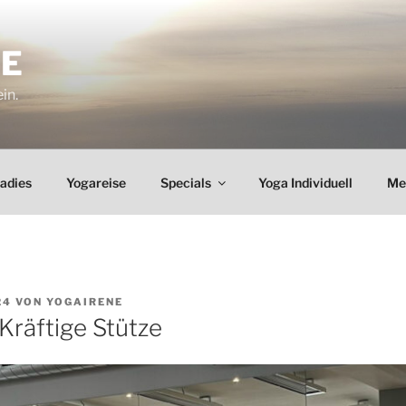
NE
ein.
Ladies
Yogareise
Specials
Yoga Individuell
Me
24
VON
YOGAIRENE
Kräftige Stütze