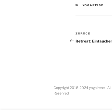
KATEGORIEN
YOGAREISE
Beitragsnav
Vorheriger
ZURÜCK
Beitrag
Retreat: Eintauchen
Copyright 2018-2024 yogairene | All
Reserved