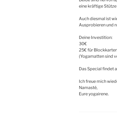
eine kräftige Stütze
Auch diesmal ist wi
Ausprobieren und n
Deine Investition:
30€
25€ für Blockkarte
(Yogamatten sind vo
Das Special findet a
Ich freue mich wied
Namasté,
Eure yogairene.