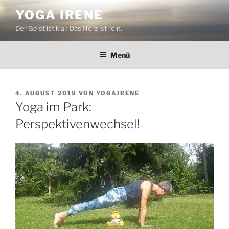
Zum
YOGA IRENE
Inhalt
Der Geist ist klar. Das Herz ist rein.
springen
Menü
VERÖFFENTLICHT
4. AUGUST 2019
VON
YOGAIRENE
AM
Yoga im Park:
Perspektivenwechsel!