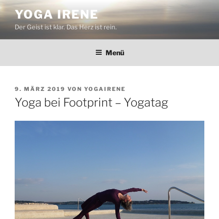
Zum
YOGA IRENE
Inhalt
Der Geist ist klar. Das Herz ist rein.
springen
Menü
VERÖFFENTLICHT
9. MÄRZ 2019
VON
YOGAIRENE
AM
Yoga bei Footprint – Yogatag